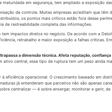
e maturidade em segurança, tem ampliado a exposição das
ensação de controle. Muitas empresas acreditam que têm
stribuídos, os pontos mais críticos estão fora desse perí
a de rastreabilidade completa das informações.
co tem impactos diretos no negócio. De acordo com a Deloi
iência, retrabalho e maior exposição a falhas críticas. Em
trapassa a dimensão técnica. Afeta reputação, confiança 
m ativo central, esse tipo de ruptura tem um peso ainda ma
ar à eficiência operacional. O crescimento baseado em dis
aduras já entenderam que parceiros não são apenas canai
 sobre centralizar — é sobre enxergar, monitorar e gerir, d