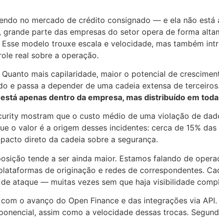
cendo no mercado de crédito consignado — e ela não está 
, grande parte das empresas do setor opera de forma altam
s. Esse modelo trouxe escala e velocidade, mas também in
ole real sobre a operação.
a. Quanto mais capilaridade, maior o potencial de crescime
zado e passa a depender de uma cadeia extensa de terceiro
o está apenas dentro da empresa, mas distribuído em toda
curity mostram que o custo médio de uma violação de dados
que o valor é a origem desses incidentes: cerca de 15% das
mpacto direto da cadeia sobre a segurança.
posição tende a ser ainda maior. Estamos falando de ope
 plataformas de originação e redes de correspondentes. C
 de ataque — muitas vezes sem que haja visibilidade comp
com o avanço do Open Finance e das integrações via API.
ponencial, assim como a velocidade dessas trocas. Segundo