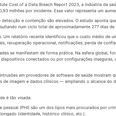
ute Cost of a Data Breach Report 2023, a indústria da sa
10,93 milhões por incidente. Esse valor representa um au
e detecção e contenção são elevados. O estudo aponta que,
resultando num ciclo total de aproximadamente 277 dias de
 Um relatório recente identificou que o custo médio de u
is, recuperação operacional, notificações, perda de confia
dades se manifestam de forma prática. Na esfera global, f
m dispositivos conectados ou por configurações inseguras,
 intrusões em provedores de software de saúde mostram 
de imagem e dados clínicos — ampliando o alcance do da
de é tão visada:
 pessoal (PHI) são um dos tipos mais procurados por cri
ngado (identidade, histórico clínico, etc.).