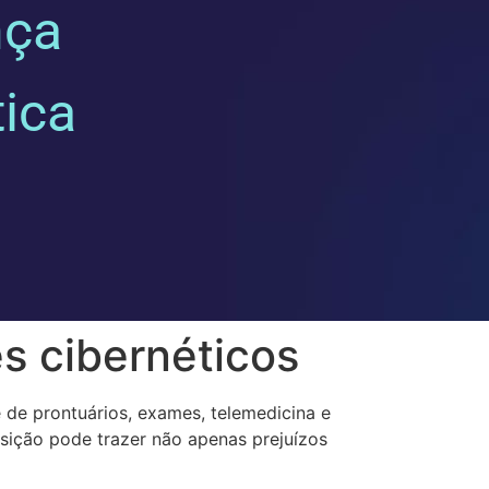
nça
tica
s cibernéticos
 de prontuários, exames, telemedicina e
sição pode trazer não apenas prejuízos