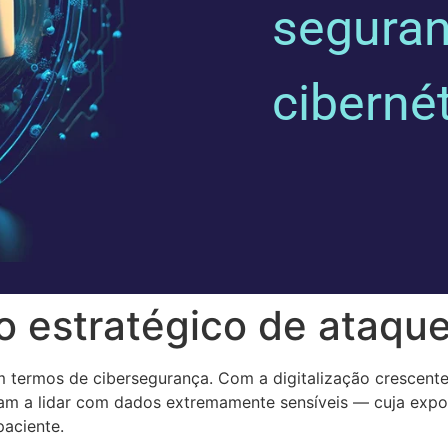
segura
ciberné
 estratégico de ataque
 termos de cibersegurança. Com a digitalização crescente
ssam a lidar com dados extremamente sensíveis — cuja expo
paciente.