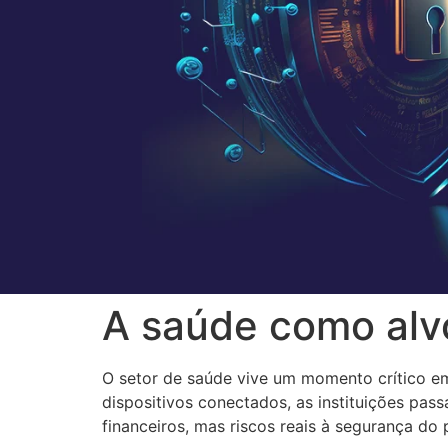
A saúde como alvo
O setor de saúde vive um momento crítico em
dispositivos conectados, as instituições pa
financeiros, mas riscos reais à segurança do 