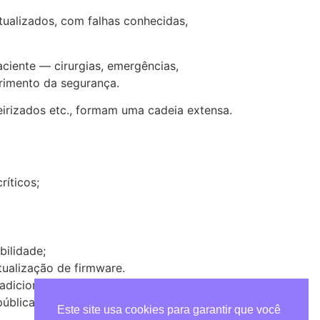
ualizados, com falhas conhecidas,
ciente — cirurgias, emergências,
rimento da segurança.
irizados etc., formam uma cadeia extensa.
ríticos;
bilidade;
tualização de firmware.
dicional ou opcional. Porque, no fim, não se
ública intacta.
Este site usa cookies para garantir que você